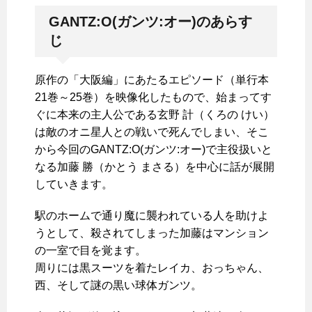
GANTZ:O(ガンツ:オー)のあらす
じ
原作の「大阪編」にあたるエピソード（単行本
21巻～25巻）を映像化したもので、始まってす
ぐに本来の主人公である玄野 計（くろの けい）
は敵のオニ星人との戦いで死んでしまい、そこ
から今回のGANTZ:O(ガンツ:オー)で主役扱いと
なる加藤 勝（かとう まさる）を中心に話が展開
していきます。
駅のホームで通り魔に襲われている人を助けよ
うとして、殺されてしまった加藤はマンション
の一室で目を覚ます。
周りには黒スーツを着たレイカ、おっちゃん、
西、そして謎の黒い球体ガンツ。