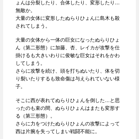
ょんは分裂したり、合体したり、変形したり…
無敵か。
大量の女体に変形したぬらりひょんに島木も殺
されてしまう。
大量の女体から一体の巨女になったぬらりひょ
ん（第二形態）に加藤、杏、レイカが攻撃を仕
掛けるも大きいわりに俊敏な巨女はそれをかわ
してしまう。
さらに攻撃を続け、頭を打ちぬいたり、体を切
り裂いたりするも致命傷は与えられていない様
子。
そこに西が表れてぬらりひょんを倒した…と思
ったのも束の間、ぬらりひょんはまたも変形す
る（第三形態）。
さらに力をつけたぬらりひょんの攻撃によって
西は片腕を失ってしまい戦闘不能に。