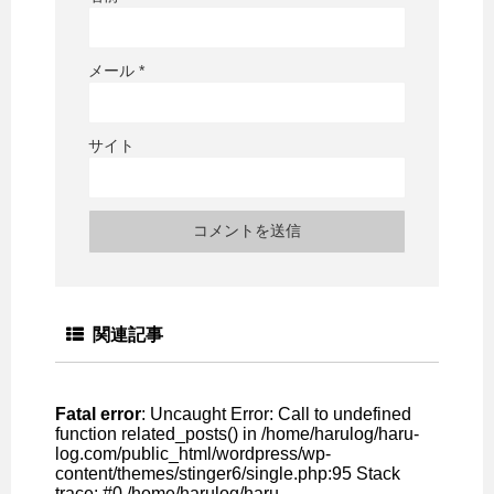
メール
*
サイト
関連記事
Fatal error
: Uncaught Error: Call to undefined
function related_posts() in /home/harulog/haru-
log.com/public_html/wordpress/wp-
content/themes/stinger6/single.php:95 Stack
trace: #0 /home/harulog/haru-