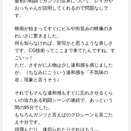
最初の戦闘でガンツの世界について、レイカや
おっちゃんが説明してくれるので問題なしで
す。
映画が始まってすぐにビルや街並みの映像のき
れいさに驚きました。
何も知らなければ、実写かと思うような美しさ
です。CG技術ってここまで来てたんですね。す
ごいっ！
ただ、さすがに人物は少し違和感を感じました
が。（ちなみにこういう違和感を「不気味の
谷」現象と言うそう）
それでもそんな違和感もすぐに忘れさせるくら
いの迫力ある戦闘シーンの連続で、あっという
間の95分でした。
もちろんガンツと言えばのグロシーンも見ごた
え十分です。
頭飛んだり、体切られたりそれはもう…