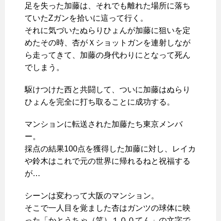
足を失った加藤は、それでも離れた場所に落ち
ていたZガンを拾いに這って行く。
それに気づいたぬらりひょんが加藤に狙いを定
めたその時、杏がＸショットガンを連射しなが
ら走ってきて、加藤の身代わりにとなって死ん
でしまう。
駆けつけた西と共闘して、ついに加藤はぬらり
ひょんを完全に打ち取ることに成功する。
マンションに転送された加藤たち東京メンバ
ー。
採点の結果100点を獲得した加藤に対し、レイカ
や鈴木はこれで元の世界に帰れるねと祝福する
が…
シーンは変わって大阪のマンション。
そこで一人目を覚ました杏はガンツの球体に映
った「かとうちゃ（笑）１００てん」の文字で