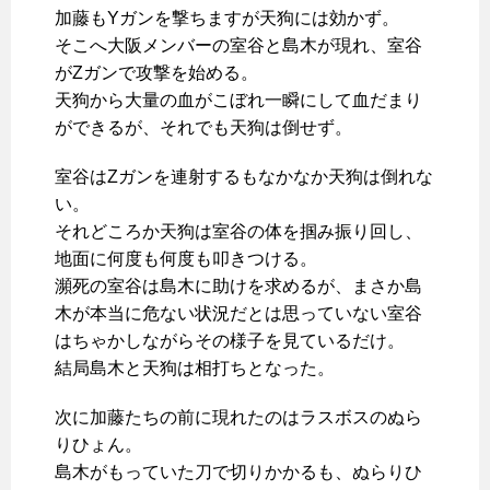
加藤もYガンを撃ちますが天狗には効かず。
そこへ大阪メンバーの室谷と島木が現れ、室谷
がZガンで攻撃を始める。
天狗から大量の血がこぼれ一瞬にして血だまり
ができるが、それでも天狗は倒せず。
室谷はZガンを連射するもなかなか天狗は倒れな
い。
それどころか天狗は室谷の体を掴み振り回し、
地面に何度も何度も叩きつける。
瀕死の室谷は島木に助けを求めるが、まさか島
木が本当に危ない状況だとは思っていない室谷
はちゃかしながらその様子を見ているだけ。
結局島木と天狗は相打ちとなった。
次に加藤たちの前に現れたのはラスボスのぬら
りひょん。
島木がもっていた刀で切りかかるも、ぬらりひ