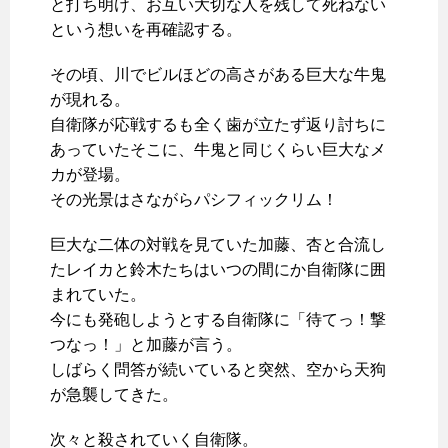
と打ち明け、お互い大切な人を残して死ねない
という想いを再確認する。
その頃、川でビルほどの高さがある巨大な牛鬼
が現れる。
自衛隊が応戦するも全く歯が立たず返り討ちに
あっていたそこに、牛鬼と同じくらい巨大なメ
カが登場。
その光景はさながらパシフィックリム！
巨大な二体の対戦を見ていた加藤、杏と合流し
たレイカと鈴木たちはいつの間にか自衛隊に囲
まれていた。
今にも発砲しようとする自衛隊に「待てっ！撃
つなっ！」と加藤が言う。
しばらく問答が続いていると突然、空から天狗
が急襲してきた。
次々と殺されていく自衛隊。