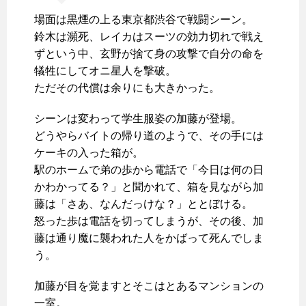
場面は黒煙の上る東京都渋谷で戦闘シーン。
鈴木は瀕死、レイカはスーツの効力切れで戦え
ずという中、玄野が捨て身の攻撃で自分の命を
犠牲にしてオニ星人を撃破。
ただその代償は余りにも大きかった。
シーンは変わって学生服姿の加藤が登場。
どうやらバイトの帰り道のようで、その手には
ケーキの入った箱が。
駅のホームで弟の歩から電話で「今日は何の日
かわかってる？」と聞かれて、箱を見ながら加
藤は「さあ、なんだっけな？」ととぼける。
怒った歩は電話を切ってしまうが、その後、加
藤は通り魔に襲われた人をかばって死んでしま
う。
加藤が目を覚ますとそこはとあるマンションの
一室。